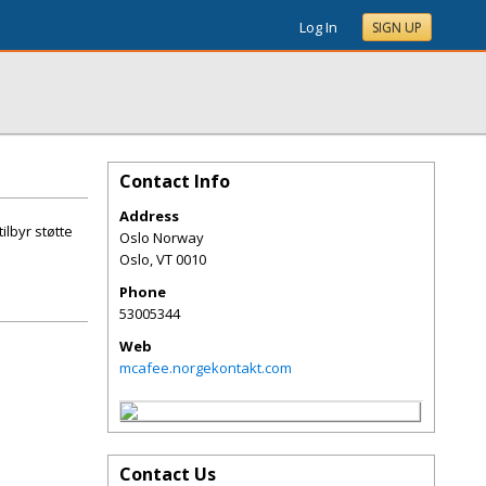
Log In
SIGN UP
Contact Info
Address
ilbyr støtte
Oslo Norway
Oslo
,
VT
0010
Phone
53005344
Web
mcafee.norgekontakt.com
Contact Us