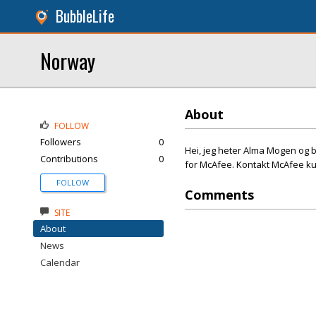
BubbleLife
Norway
About
FOLLOW
Followers
0
Hei, jeg heter Alma Mogen og bo
Contributions
0
for McAfee. Kontakt McAfee ku
FOLLOW
Comments
SITE
About
News
Calendar